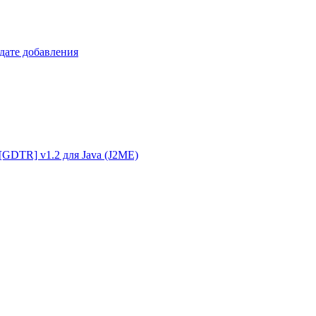
 дате добавления
g [GDTR] v1.2 для Java (J2ME)