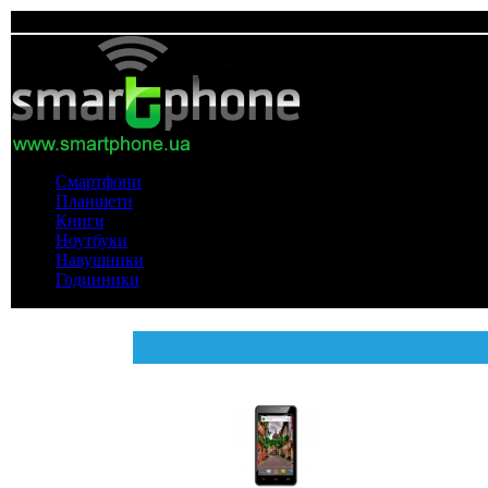
Смартфони
Планшети
Книги
Ноутбуки
Навушники
Годинники