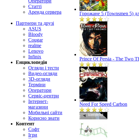
Оператори
Статті
Аренда сервера
Горожане 5 (Townsmen 5) дл
Партнери та друзі
ASUS
Bloody
Cougar
realme
Lenovo
Infinix
Prince Of Persia - The Two T
Енциклопедія
Огляди і тести
Видео-огляди
3D-огляди
Терміни
Оператори
Сервіс-центри
Інтернет-
Need For Speed Carbon
магазини
Мобильні сайти
Корисно знати
Контент
Софт
Ігри