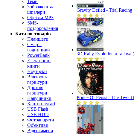
Теми
Зображення-
Gravity Defied - Trial Racin
шпалери
Обрізка MP3
SMS-
поздоровлення
Каталог товарів
Планшети
Смарт-
годинники
3D Rally Evolution для Java
PowerBank
Електронні
книги
Ноутбуки
Bluetooth-
гарнітури
Дротові
гарнітури
Prince Of Persia - The Two T
Навушники
Карти пам'яті
USB Flash
USB HDD
Фотоапарати
Об'єктиви
Відеокамери