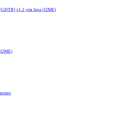
g [GDTR] v1.2 для Java (J2ME)
 (J2ME)
hrones