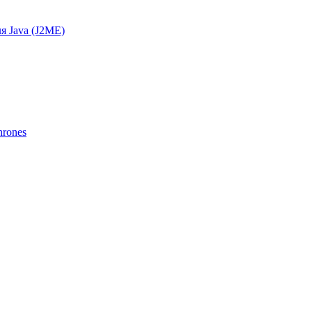
я Java (J2ME)
hrones