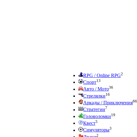
2
RPG / Online RPG
13
Спорт
36
Авто / Мото
16
Стрелялки
66
Аркады / Приключения
7
Стратегии
19
Головоломки
5
Квест
3
Симуляторы
2
Драки