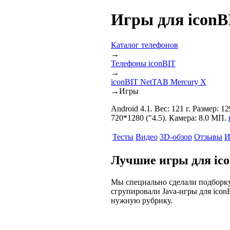
Игры для iconB
Каталог телефонов
→
Телефоны iconBIT
→
iconBIT NetTAB Mercury X
→
Игры
Android 4.1. Вес: 121 г. Размер:
720*1280 ("4.5). Камера: 8.0 МП.
Тесты
Видео
3D-обзор
Отзывы
И
Лучшие игры для ic
Мы специально сделали подборку
сгрупировали Java-игры для icon
нужную рубрику.