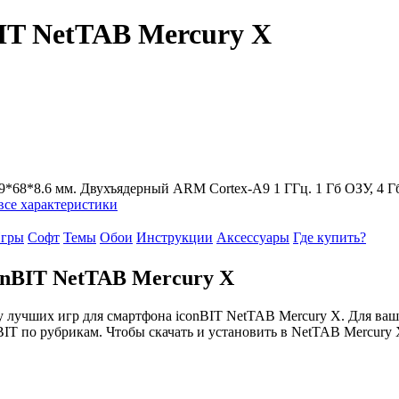
IT NetTAB Mercury X
 129*68*8.6 мм. Двухъядерный ARM Cortex-A9 1 ГГц. 1 Гб ОЗУ, 4 
все характеристики
гры
Софт
Темы
Обои
Инструкции
Аксессуары
Где купить?
onBIT NetTAB Mercury X
 лучших игр для смартфона iconBIT NetTAB Mercury X. Для ваш
BIT по рубрикам. Чтобы скачать и установить в NetTAB Mercury 