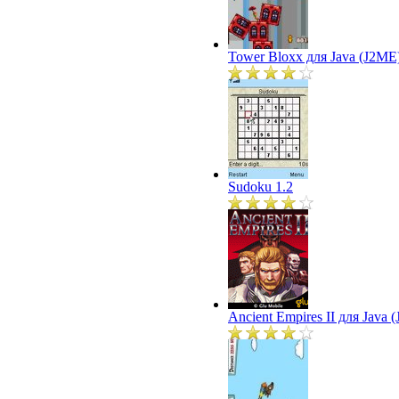
Tower Bloxx для Java (J2ME
Sudoku 1.2
Ancient Empires II для Java 