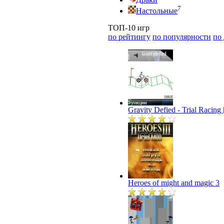
7
Настольные
ТОП-10 игр
по рейтингу
по популярности
по
Gravity Defied - Trial Racin
Heroes of might and magic 3