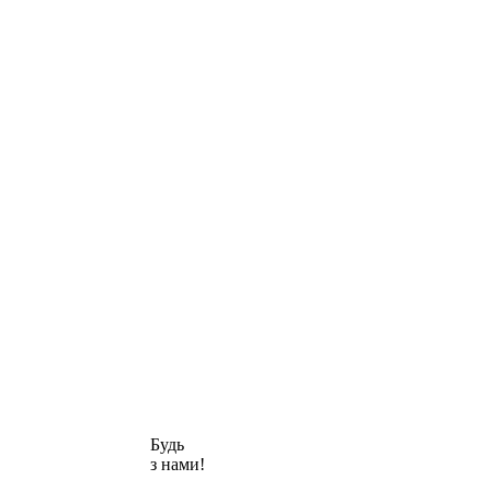
Будь
з нами!